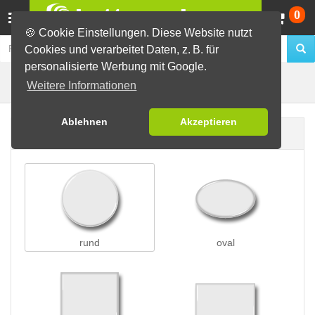
Wa
0
🍪 Cookie Einstellungen. Diese Website nutzt
Cookies und verarbeitet Daten, z. B. für
personalisierte Werbung mit Google.
Nadelbuttons
Buttons erstellen
Weitere Informationen
Ablehnen
Akzeptieren
Buttonform
rund
oval