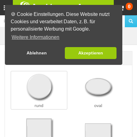
Wa
0
🍪 Cookie Einstellungen. Diese Website nutzt
Cookies und verarbeitet Daten, z. B. für
personalisierte Werbung mit Google.
Nadelbuttons
Buttons erstellen
Weitere Informationen
Ablehnen
Akzeptieren
Buttonform
rund
oval