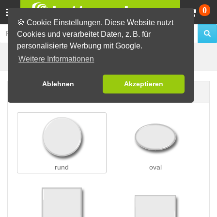
Wa
0
🍪 Cookie Einstellungen. Diese Website nutzt
Cookies und verarbeitet Daten, z. B. für
personalisierte Werbung mit Google.
Nadelbuttons
Buttons erstellen
Weitere Informationen
Ablehnen
Akzeptieren
Buttonform
rund
oval