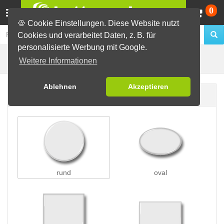
Wa
0
🍪 Cookie Einstellungen. Diese Website nutzt
Cookies und verarbeitet Daten, z. B. für
personalisierte Werbung mit Google.
Nadelbuttons
Buttons erstellen
Weitere Informationen
Ablehnen
Akzeptieren
Buttonform
rund
oval