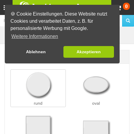
Wa
0
🍪 Cookie Einstellungen. Diese Website nutzt
Cookies und verarbeitet Daten, z. B. für
personalisierte Werbung mit Google.
Nadelbuttons
Buttons erstellen
Weitere Informationen
Ablehnen
Akzeptieren
Buttonform
rund
oval