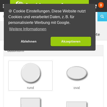
Wa
0
🍪 Cookie Einstellungen. Diese Website nutzt
Cookies und verarbeitet Daten, z. B. für
personalisierte Werbung mit Google.
Buttons erstellen
Magnetbuttons
Weitere Informationen
Kühlschrankmagnete
Ablehnen
Akzeptieren
Buttonform
rund
oval