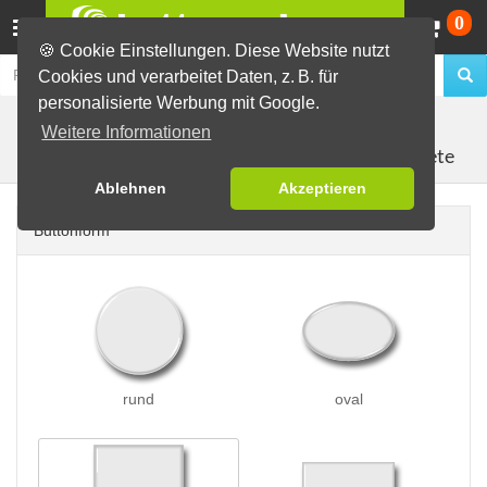
Wa
0
🍪 Cookie Einstellungen. Diese Website nutzt
Cookies und verarbeitet Daten, z. B. für
personalisierte Werbung mit Google.
Buttons erstellen
Magnetbuttons
Weitere Informationen
Kühlschrankmagnete
Ablehnen
Akzeptieren
Buttonform
rund
oval