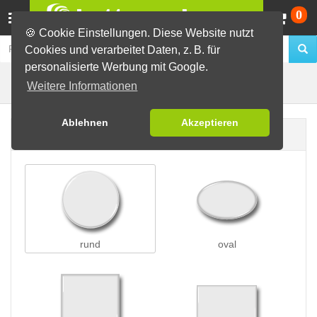
Wa
0
🍪 Cookie Einstellungen. Diese Website nutzt
Cookies und verarbeitet Daten, z. B. für
personalisierte Werbung mit Google.
Flaschenöffnerbuttons
Buttons erstellen
Weitere Informationen
Ablehnen
Akzeptieren
Buttonform
rund
oval