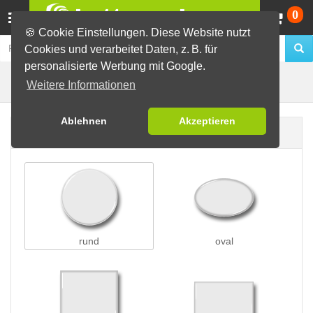
Wa
0
🍪 Cookie Einstellungen. Diese Website nutzt
Cookies und verarbeitet Daten, z. B. für
personalisierte Werbung mit Google.
Flaschenöffnerbuttons
Buttons erstellen
Weitere Informationen
Ablehnen
Akzeptieren
Buttonform
rund
oval