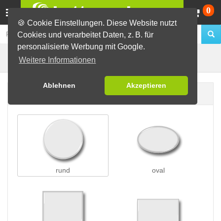
Wa
0
🍪 Cookie Einstellungen. Diese Website nutzt
Cookies und verarbeitet Daten, z. B. für
personalisierte Werbung mit Google.
Clip-Buttons
Buttons erstellen
Weitere Informationen
Ablehnen
Akzeptieren
Buttonform
rund
oval