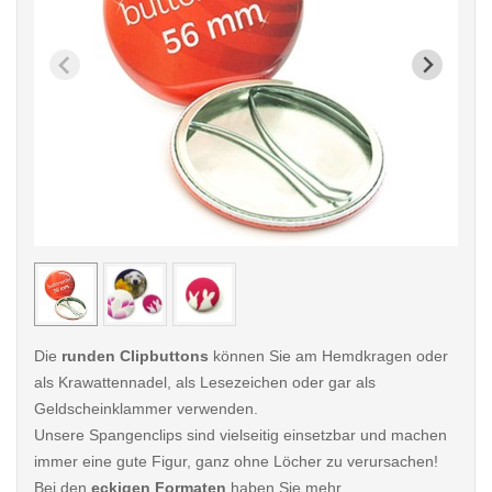
< /picture>
< /pi
Die
runden Clipbuttons
können Sie am Hemdkragen oder
als Krawattennadel, als Lesezeichen oder gar als
Geldscheinklammer verwenden.
Unsere Spangenclips sind vielseitig einsetzbar und machen
immer eine gute Figur, ganz ohne Löcher zu verursachen!
Bei den
eckigen Formaten
haben Sie mehr