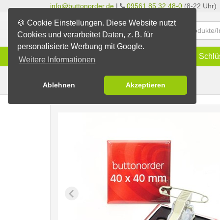
info@buttonorder.de
|
09561 85 32 48-0
(8-22 Uhr)
🍪 Cookie Einstellungen. Diese Website nutzt
Cookies und verarbeitet Daten, z. B. für
personalisierte Werbung mit Google.
Infos
Buttons
Magnete
Schlü
Weitere Informationen
Clip-Buttons
Buttons erstellen
Ablehnen
Akzeptieren