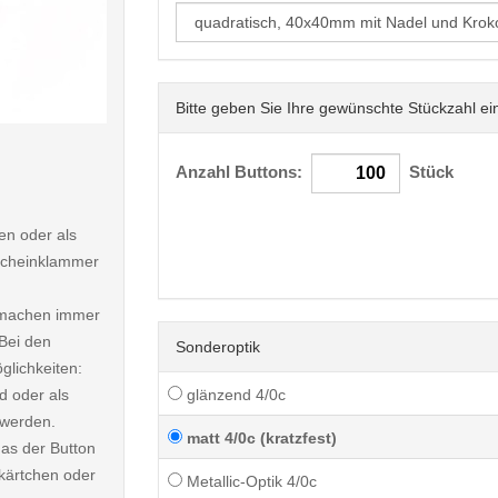
Bitte geben Sie Ihre gewünschte Stückzahl ei
< /picture>
Anzahl Buttons:
Stück
n oder als
dscheinklammer
d machen immer
Bei den
Sonderoptik
lichkeiten:
d oder als
glänzend 4/0c
 werden.
matt 4/0c (kratzfest)
das der Button
chkärtchen oder
Metallic-Optik 4/0c