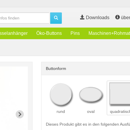
Downloads
über
sselanhänger
Öko-Buttons
Pins
Maschinen+Rohmate
Buttonform
rund
oval
quadratisc
Dieses Produkt gibt es in den folgenden Aus