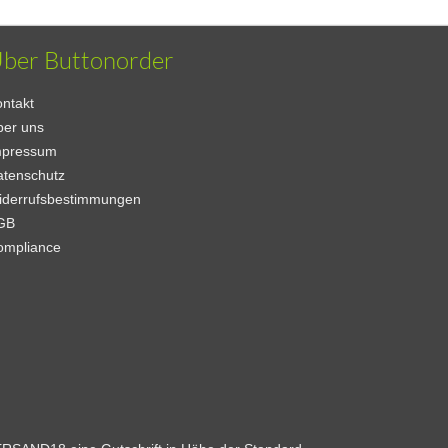
ber Buttonorder
ntakt
ber uns
mpressum
atenschutz
iderrufsbestimmungen
GB
ompliance