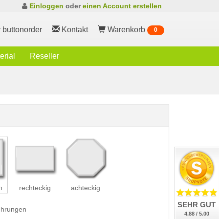
Einloggen
oder
einen Account erstellen
 buttonorder
Kontakt
Warenkorb
0
rial
Reseller
h
rechteckig
achteckig
SEHR GUT
führungen
4.88 / 5.00