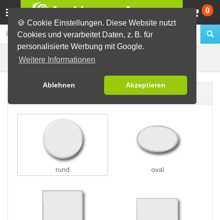
Wa
0
🍪 Cookie Einstellungen. Diese Website nutzt
Cookies und verarbeitet Daten, z. B. für
personalisierte Werbung mit Google.
Clip-Buttons
Buttons erstellen
Weitere Informationen
Ablehnen
Akzeptieren
Buttonform
rund
oval