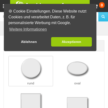
Wa
0
🍪 Cookie Einstellungen. Diese Website nutzt
Cookies und verarbeitet Daten, z. B. für
personalisierte Werbung mit Google.
Clip-Buttons
Buttons erstellen
Weitere Informationen
Ablehnen
Akzeptieren
Buttonform
rund
oval