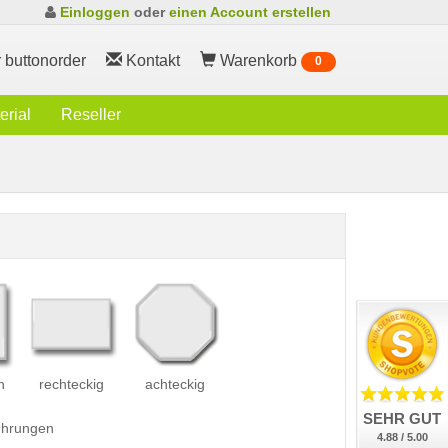
Einloggen
oder
einen Account erstellen
 buttonorder
Kontakt
Warenkorb
0
rial
Reseller
h
rechteckig
achteckig
SEHR GUT
führungen
4.88 / 5.00