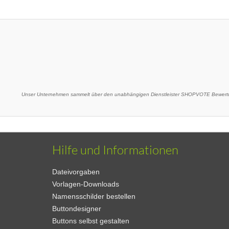
Unser Unternehmen sammelt über den unabhängigen Dienstleister SHOPVOTE Bewertu
Hilfe und Informationen
Dateivorgaben
Vorlagen-Downloads
Namensschilder bestellen
Buttondesigner
Buttons selbst gestalten