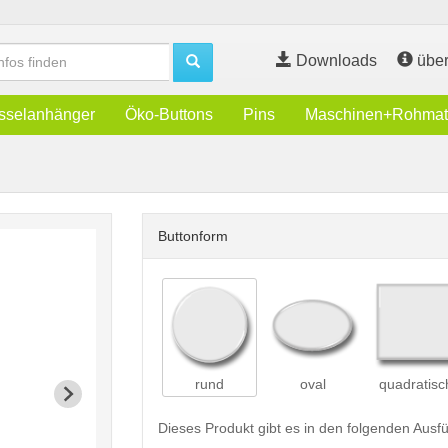
Downloads
über
sselanhänger
Öko-Buttons
Pins
Maschinen+Rohmate
Buttonform
rund
oval
quadratisc
Dieses Produkt gibt es in den folgenden Aus