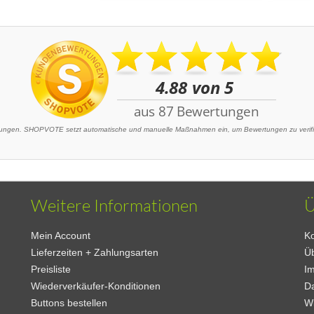
ngen. SHOPVOTE setzt automatische und manuelle Maßnahmen ein, um Bewertungen zu verifizi
Weitere Informationen
Ü
Mein Account
Ko
Lieferzeiten + Zahlungsarten
Ü
Preisliste
I
Wiederverkäufer-Konditionen
D
Buttons bestellen
W