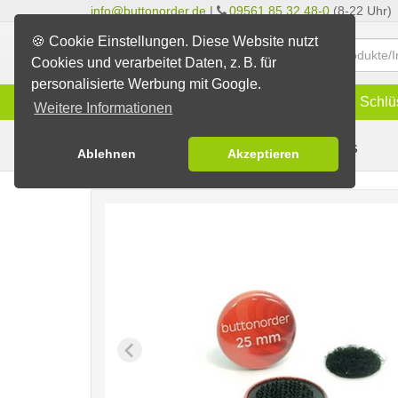
info@buttonorder.de
|
09561 85 32 48-0
(8-22 Uhr)
🍪 Cookie Einstellungen. Diese Website nutzt
Cookies und verarbeitet Daten, z. B. für
personalisierte Werbung mit Google.
Infos
Buttons
Magnete
Schlü
Weitere Informationen
Klett- u. Klebebuttons
Buttons erstellen
Ablehnen
Akzeptieren