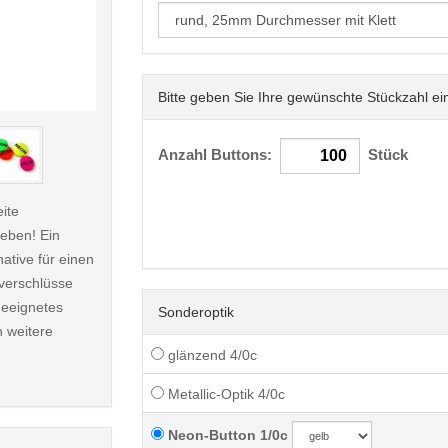
Bitte geben Sie Ihre gewünschte Stückzahl ei
< /picture>
Anzahl Buttons:
Stück
ite
leben! Ein
native für einen
tverschlüsse
geeignetes
Sonderoptik
h weitere
glänzend 4/0c
Metallic-Optik 4/0c
Neon-Button 1/0c