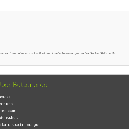
eren. Informationen zur Echtheit von Kundenbewertungen finden Sie bei SHOPVOTE.
ber Buttonorder
ntakt
ber uns
mpressum
atenschutz
iderrufsbestimmungen