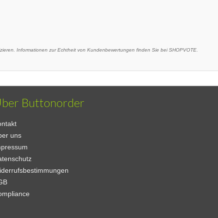
eren. Informationen zur Echtheit von Kundenbewertungen finden Sie bei SHOPVOTE.
ber Buttonorder
ntakt
ber uns
mpressum
atenschutz
iderrufsbestimmungen
GB
ompliance