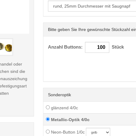
Bitte geben Sie Ihre gewünschte Stückzahl ei
< /picture>
Anzahl Buttons:
Stück
handel oder
ichen sind die
renauszeichung
Befestigungsart
atten
Sonderoptik
glänzend 4/0c
Metallic-Optik 4/0c
Neon-Button 1/0c