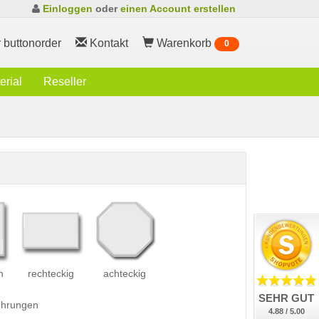
Einloggen
oder
einen Account erstellen
 buttonorder
Kontakt
Warenkorb
0
rial
Reseller
h
rechteckig
achteckig
SEHR GUT
führungen
4.88 / 5.00