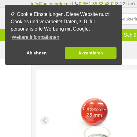
info@buttonorder.de
|
09561 85 32 48-0
(8-22 Uhr)
🍪 Cookie Einstellungen. Diese Website nutzt
Cookies und verarbeitet Daten, z. B. für
personalisierte Werbung mit Google.
Infos
Buttons
Magnete
Schlü
Weitere Informationen
Buttons mit Saugnapf
Buttons erstellen
Ablehnen
Akzeptieren