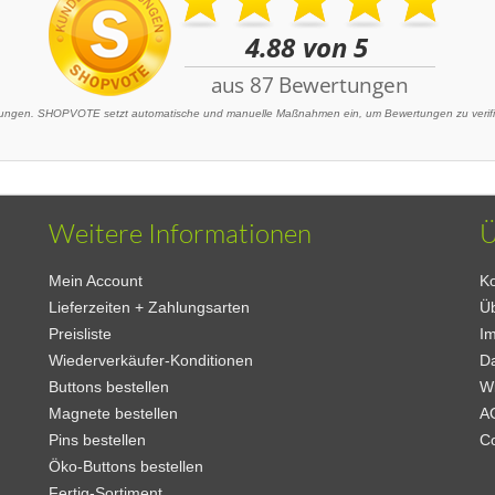
ngen. SHOPVOTE setzt automatische und manuelle Maßnahmen ein, um Bewertungen zu verifizi
Weitere Informationen
Ü
Mein Account
Ko
Lieferzeiten + Zahlungsarten
Ü
Preisliste
I
Wiederverkäufer-Konditionen
D
Buttons bestellen
W
Magnete bestellen
A
Pins bestellen
C
Öko-Buttons bestellen
Fertig-Sortiment