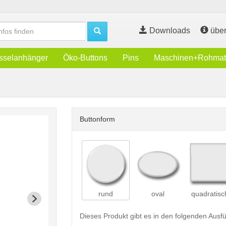
Downloads
über
sselanhänger
Öko-Buttons
Pins
Maschinen+Rohmate
Buttonform
rund
oval
quadratisc
Dieses Produkt gibt es in den folgenden Aus