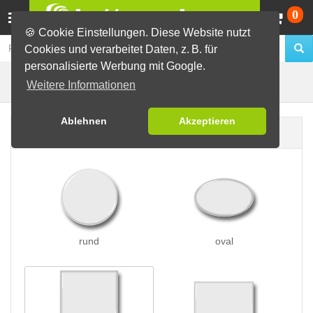
Wa
0
🍪 Cookie Einstellungen. Diese Website nutzt
Cookies und verarbeitet Daten, z. B. für
personalisierte Werbung mit Google.
Butterfly-Buttons
Buttons erstellen
Weitere Informationen
Ablehnen
Akzeptieren
Buttonform
rund
oval