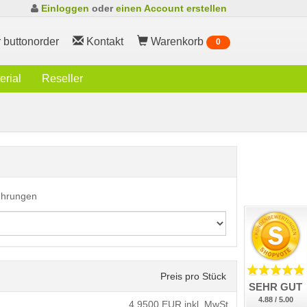
Einloggen
oder
einen Account erstellen
 buttonorder
Kontakt
Warenkorb
0
rial
Reseller
führungen
Preis pro Stück
SEHR GUT
4.88 / 5.00
4,9500
EUR inkl. MwSt.