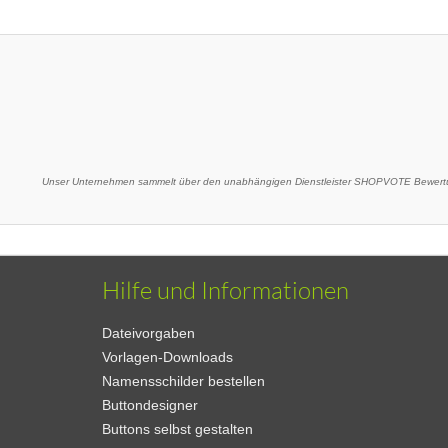
Unser Unternehmen sammelt über den unabhängigen Dienstleister SHOPVOTE Bewertu
Hilfe und Informationen
Dateivorgaben
Vorlagen-Downloads
Namensschilder bestellen
Buttondesigner
Buttons selbst gestalten