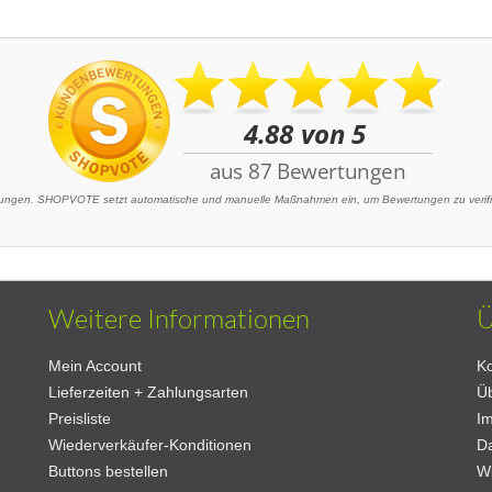
ngen. SHOPVOTE setzt automatische und manuelle Maßnahmen ein, um Bewertungen zu verifizi
Weitere Informationen
Ü
Mein Account
Ko
Lieferzeiten + Zahlungsarten
Ü
Preisliste
I
Wiederverkäufer-Konditionen
D
Buttons bestellen
W