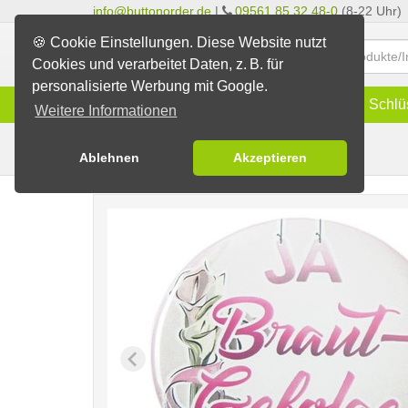
info@buttonorder.de
|
09561 85 32 48-0
(8-22 Uhr)
🍪 Cookie Einstellungen. Diese Website nutzt
Cookies und verarbeitet Daten, z. B. für
personalisierte Werbung mit Google.
Infos
Buttons
Magnete
Schlü
Weitere Informationen
Calla
Fertig-Sortiment
JGA / Hochzeit
Ablehnen
Akzeptieren