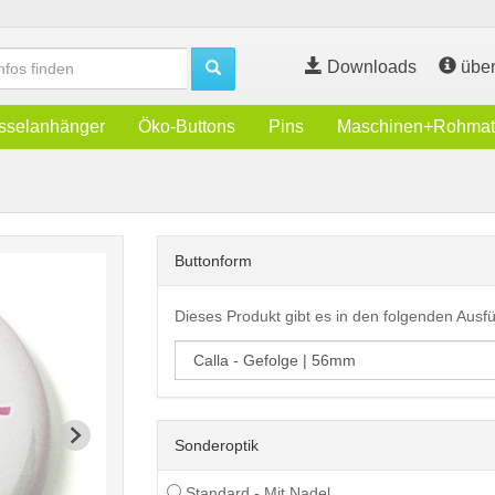
Downloads
über
sselanhänger
Öko-Buttons
Pins
Maschinen+Rohmate
Buttonform
Dieses Produkt gibt es in den folgenden Aus
Sonderoptik
Standard - Mit Nadel