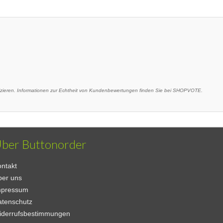
eren. Informationen zur Echtheit von Kundenbewertungen finden Sie bei SHOPVOTE.
ber Buttonorder
ntakt
ber uns
mpressum
atenschutz
iderrufsbestimmungen