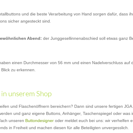
allbuttons und die beste Verarbeitung von Hand sorgen dafür, dass i
ns sicher angesteckt sind.
gewöhnlichen Abend:
der Junggesellinnenabschied soll etwas ganz B
 haben einen Durchmesser von 56 mm und einen Nadelverschluss auf d
 Blick zu erkennen.
 in unserem Shop
leifen und Flaschenöffnern bereichern? Dann sind unsere fertigen JGA
v werden und ganz eigene Buttons, Anhänger, Taschenspiegel oder was i
nfach unseren
Buttondesigner
oder meldet euch bei uns: wir verhelfen 
nds in Freiheit und machen diesen für alle Beteiligten unvergesslich.