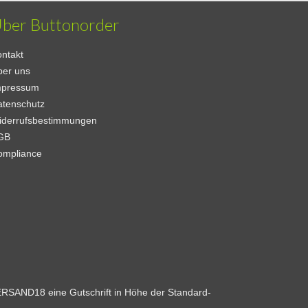
ber Buttonorder
ntakt
ber uns
mpressum
atenschutz
iderrufsbestimmungen
GB
ompliance
VERSAND18 eine Gutschrift in Höhe der Standard-