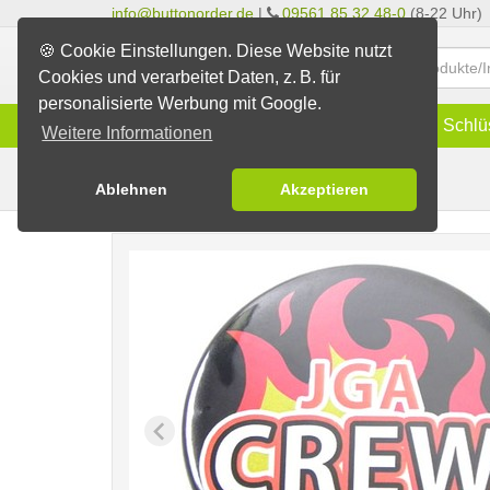
info@buttonorder.de
|
09561 85 32 48-0
(8-22 Uhr)
🍪 Cookie Einstellungen. Diese Website nutzt
Cookies und verarbeitet Daten, z. B. für
personalisierte Werbung mit Google.
Infos
Buttons
Magnete
Schlü
Weitere Informationen
Feuer
Fertig-Sortiment
JGA / Hochzeit
Ablehnen
Akzeptieren