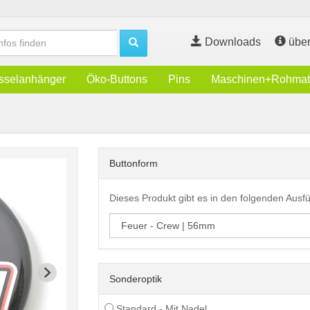
Downloads
über
sselanhänger
Öko-Buttons
Pins
Maschinen+Rohmate
Buttonform
Dieses Produkt gibt es in den folgenden Aus
Sonderoptik
Standard - Mit Nadel