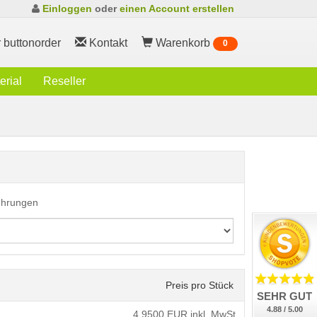
Einloggen
oder
einen Account erstellen
 buttonorder
Kontakt
Warenkorb
0
rial
Reseller
führungen
Preis pro Stück
SEHR GUT
4.88 / 5.00
4,9500
EUR inkl. MwSt.