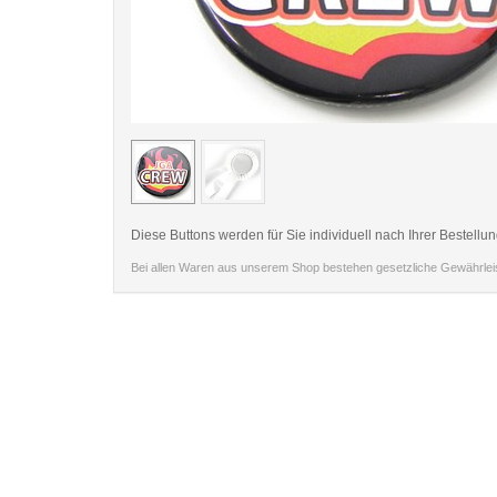
< /picture>
Diese Buttons werden für Sie individuell nach Ihrer Bestellun
Bei allen Waren aus unserem Shop bestehen gesetzliche Gewährle