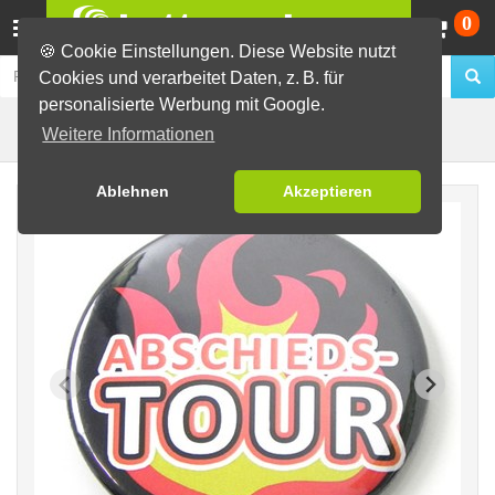
Wa
0
🍪 Cookie Einstellungen. Diese Website nutzt
Cookies und verarbeitet Daten, z. B. für
personalisierte Werbung mit Google.
Feuer
Fertig-Sortiment
JGA / Hochzeit
Weitere Informationen
Ablehnen
Akzeptieren