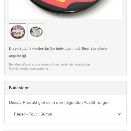
< /picture>
< /pi
Diese Buttons werden für Sie individuell nach Ihrer Bestellung
angefertigt.
Bei allen Waren aus unserem Shop bestehen gesetzliche
Gewährleistungsansprüche.
Buttonform
Dieses Produkt gibt es in den folgenden Ausführungen