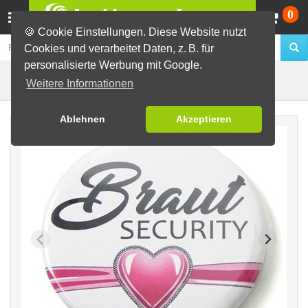
Wa
0
🍪 Cookie Einstellungen. Diese Website nutzt
Cookies und verarbeitet Daten, z. B. für
personalisierte Werbung mit Google.
Herz
Fertig-Sortiment
JGA / Hochzeit
Weitere Informationen
Ablehnen
Akzeptieren