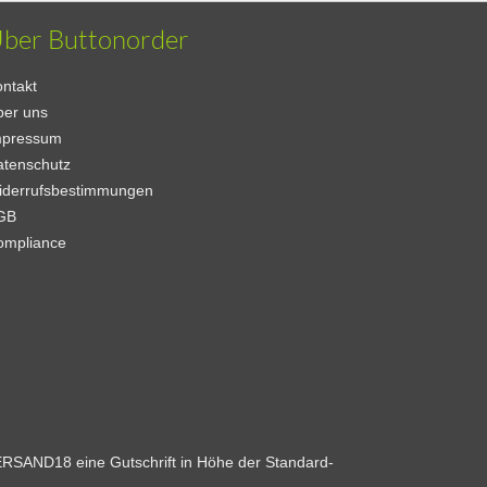
ber Buttonorder
ntakt
ber uns
mpressum
atenschutz
iderrufsbestimmungen
GB
ompliance
VERSAND18 eine Gutschrift in Höhe der Standard-