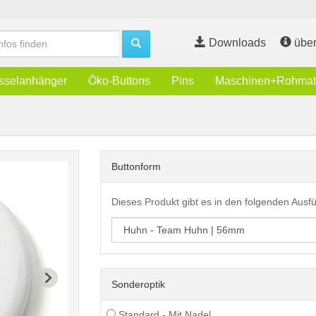
Downloads
über
sselanhänger
Öko-Buttons
Pins
Maschinen+Rohmate
Buttonform
Dieses Produkt gibt es in den folgenden Aus
Sonderoptik
Standard - Mit Nadel