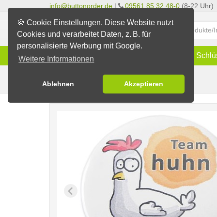
info@buttonorder.de
|
09561 85 32 48-0
(8-22 Uhr)
🍪 Cookie Einstellungen. Diese Website nutzt
Cookies und verarbeitet Daten, z. B. für
personalisierte Werbung mit Google.
Infos
Buttons
Magnete
Schlü
Weitere Informationen
Huhn
Fertig-Sortiment
JGA / Hochzeit
Ablehnen
Akzeptieren