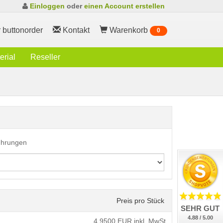
Einloggen
oder
einen Account erstellen
 buttonorder
Kontakt
Warenkorb
0
rial
Reseller
führungen
Preis pro Stück
SEHR GUT
4.88 / 5.00
4,9500
EUR inkl. MwSt.