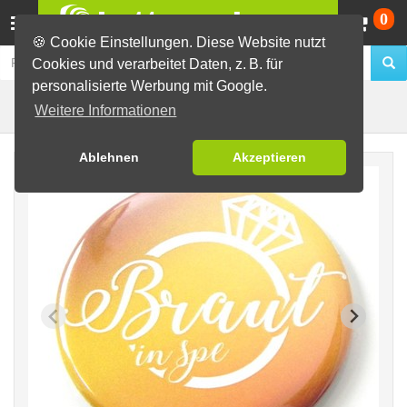
Wa
0
🍪 Cookie Einstellungen. Diese Website nutzt
Cookies und verarbeitet Daten, z. B. für
personalisierte Werbung mit Google.
Ring
Fertig-Sortiment
JGA / Hochzeit
Weitere Informationen
Ablehnen
Akzeptieren