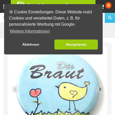
Wa
0
🍪 Cookie Einstellungen. Diese Website nutzt
Cookies und verarbeitet Daten, z. B. für
personalisierte Werbung mit Google.
Vogel
Fertig-Sortiment
JGA / Hochzeit
Weitere Informationen
Ablehnen
Akzeptieren