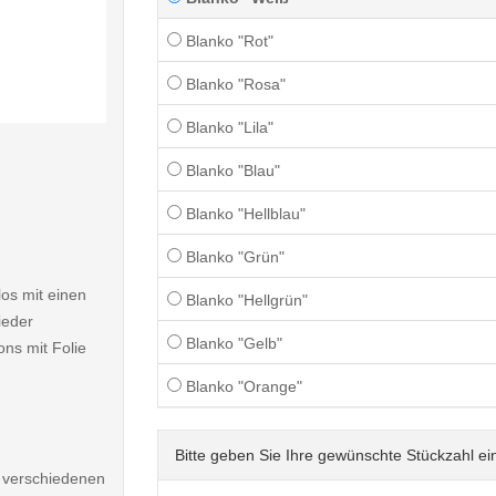
Blanko "Rot"
Blanko "Rosa"
Blanko "Lila"
< /picture>
Blanko "Blau"
Blanko "Hellblau"
Blanko "Grün"
os mit einen
Blanko "Hellgrün"
ieder
Blanko "Gelb"
ns mit Folie
Blanko "Orange"
Bitte geben Sie Ihre gewünschte Stückzahl ei
9 verschiedenen