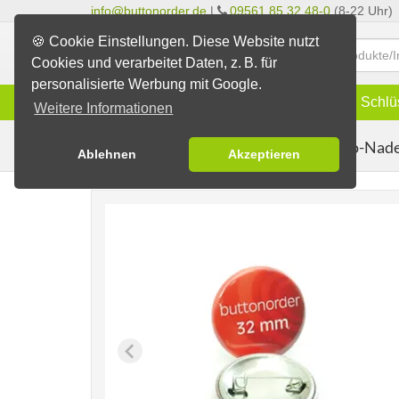
info@buttonorder.de
|
09561 85 32 48-0
(8-22 Uhr)
🍪 Cookie Einstellungen. Diese Website nutzt
Cookies und verarbeitet Daten, z. B. für
personalisierte Werbung mit Google.
Infos
Buttons
Magnete
Schlü
Weitere Informationen
Blanko-Nade
Fertig-Sortiment
Blanko-Buttons
Ablehnen
Akzeptieren