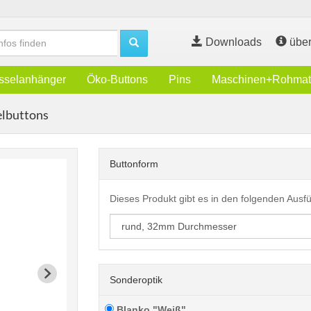
Downloads
über
sselanhänger
Öko-Buttons
Pins
Maschinen+Rohmate
lbuttons
Buttonform
Dieses Produkt gibt es in den folgenden Aus
Sonderoptik
Blanko "Weiß"