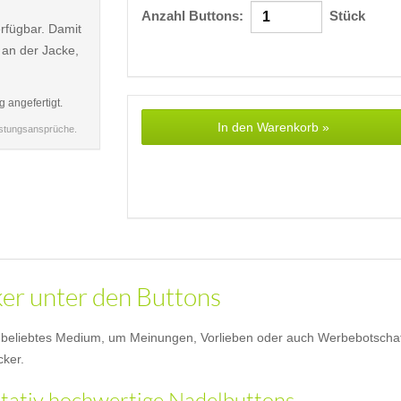
Anzahl Buttons:
Stück
rfügbar. Damit
 an der Jacke,
g angefertigt.
In den Warenkorb »
istungsansprüche.
ker unter den Buttons
eliebtes Medium, um Meinungen, Vorlieben oder auch Werbebotschaften 
cker.
litativ hochwertige Nadelbuttons