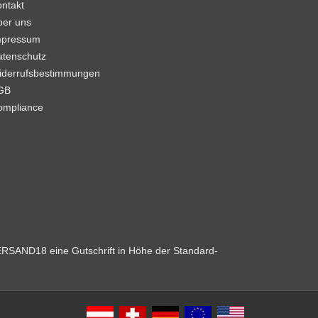
ntakt
ber uns
mpressum
atenschutz
iderrufsbestimmungen
GB
ompliance
VERSAND18 eine Gutschrift in Höhe der Standard-