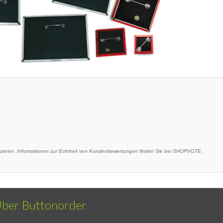
eren. Informationen zur Echtheit von Kundenbewertungen finden Sie bei SHOPVOTE.
ber Buttonorder