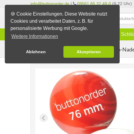
info@buttonorder.de
|
09561 85 32 48-0
(8-22 Uhr)
🍪 Cookie Einstellungen. Diese Website nutzt
Cookies und verarbeitet Daten, z. B. für
personalisierte Werbung mit Google.
Infos
Buttons
Magnete
Schlü
Weitere Informationen
Blanko-Nade
Fertig-Sortiment
Blanko-Buttons
Ablehnen
Akzeptieren