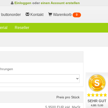
Einloggen
oder
einen Account erstellen
 buttonorder
Kontakt
Warenkorb
0
rial
Reseller
führungen
Preis pro Stück
SEHR GUT
4.88 / 5.00
5,9500
EUR inkl. MwSt.