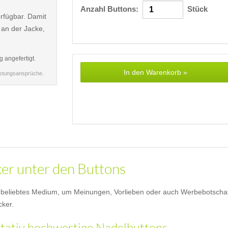
Anzahl Buttons:
Stück
rfügbar. Damit
 an der Jacke,
g angefertigt.
In den Warenkorb »
istungsansprüche.
ker unter den Buttons
eliebtes Medium, um Meinungen, Vorlieben oder auch Werbebotschaften 
cker.
litativ hochwertige Nadelbuttons