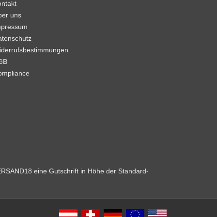
ntakt
ber uns
mpressum
atenschutz
iderrufsbestimmungen
GB
ompliance
VERSAND18 eine Gutschrift in Höhe der Standard-