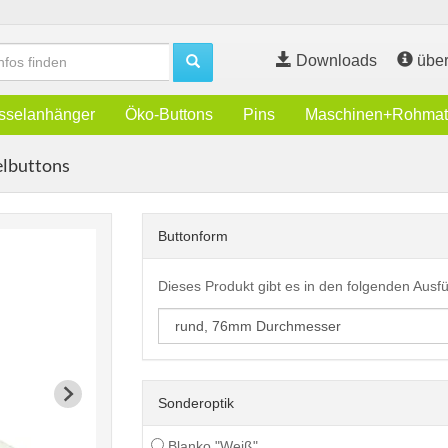
Downloads
über
sselanhänger
Öko-Buttons
Pins
Maschinen+Rohmate
lbuttons
Buttonform
Dieses Produkt gibt es in den folgenden Aus
Sonderoptik
Blanko "Weiß"