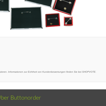
eren. Informationen zur Echtheit von Kundenbewertungen finden Sie bei SHOPVOTE.
ber Buttonorder