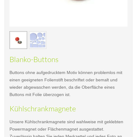
< /picture>
< /pi
Blanko-Buttons
Buttons ohne aufgedrucktem Motiv können problemlos mit
einen geeigneten Folienstift beschriftet oder bemalt und
wieder abgewaschen werden, da die Oberfläche eines
Buttons mit Folie überzogen ist.
Kühlschrankmagnete
Unsere Kühlschrankmagnete sind wahlweise mit geklebten
Powermagnet oder Flächenmagnet ausgestattet.
Zuverlässig halten Sie jeden Merkzettel und jedes Foto an