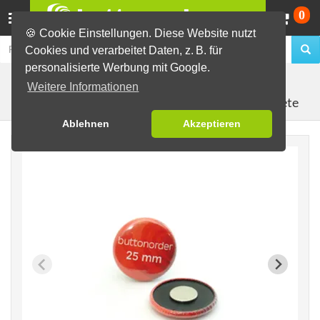
Wa
0
🍪 Cookie Einstellungen. Diese Website nutzt
Cookies und verarbeitet Daten, z. B. für
personalisierte Werbung mit Google.
Fertig-Sortiment
Blanko-Buttons
Weitere Informationen
Kühlschrankmagnete
Ablehnen
Akzeptieren