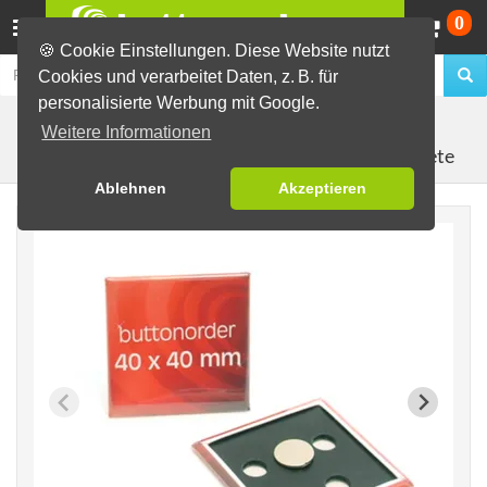
Wa
0
🍪 Cookie Einstellungen. Diese Website nutzt
Cookies und verarbeitet Daten, z. B. für
personalisierte Werbung mit Google.
Fertig-Sortiment
Blanko-Buttons
Weitere Informationen
Kühlschrankmagnete
Ablehnen
Akzeptieren