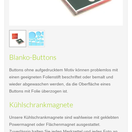
< /picture>
< /pi
Blanko-Buttons
Buttons ohne aufgedrucktem Motiv können problemlos mit
einen geeigneten Folienstift beschriftet oder bemalt und
wieder abgewaschen werden, da die Oberfläche eines
Buttons mit Folie überzogen ist.
Kühlschrankmagnete
Unsere Kühlschrankmagnete sind wahlweise mit geklebten
Powermagnet oder Flächenmagnet ausgestattet.
Zuverlässig halten Sie jeden Merkzettel und jedes Foto an