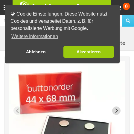
Wa
0
🍪 Cookie Einstellungen. Diese Website nutzt
Cookies und verarbeitet Daten, z. B. für
personalisierte Werbung mit Google.
Fertig-Sortiment
Blanko-Buttons
Weitere Informationen
Kühlschrankmagnete
Ablehnen
Akzeptieren