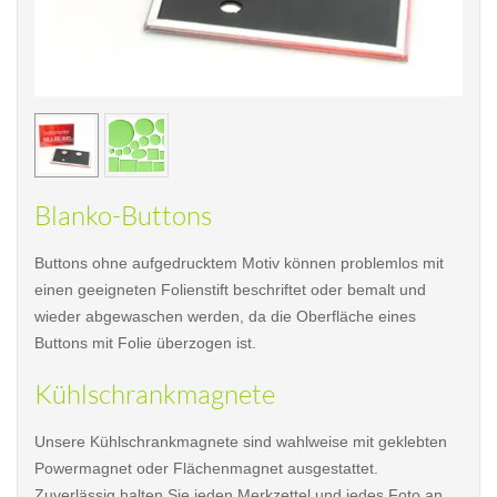
< /picture>
< /pi
Blanko-Buttons
Buttons ohne aufgedrucktem Motiv können problemlos mit
einen geeigneten Folienstift beschriftet oder bemalt und
wieder abgewaschen werden, da die Oberfläche eines
Buttons mit Folie überzogen ist.
Kühlschrankmagnete
Unsere Kühlschrankmagnete sind wahlweise mit geklebten
Powermagnet oder Flächenmagnet ausgestattet.
Zuverlässig halten Sie jeden Merkzettel und jedes Foto an