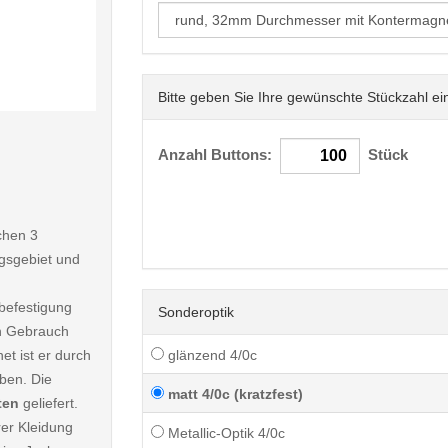
Bitte geben Sie Ihre gewünschte Stückzahl ei
< /picture>
Anzahl Buttons:
Stück
chen 3
gsgebiet und
befestigung
Sonderoptik
en Gebrauch
et ist er durch
glänzend 4/0c
ben. Die
matt 4/0c (kratzfest)
ten
geliefert.
rer Kleidung
Metallic-Optik 4/0c