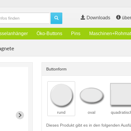
Downloads
über
sselanhänger
Öko-Buttons
Pins
Maschinen+Rohmate
agnete
Buttonform
rund
oval
quadratisc
Dieses Produkt gibt es in den folgenden Aus