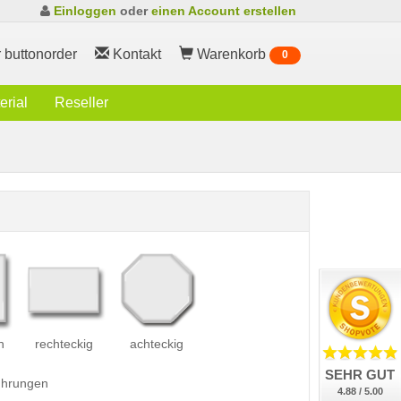
Einloggen
oder
einen Account erstellen
 buttonorder
Kontakt
Warenkorb
0
rial
Reseller
h
rechteckig
achteckig
SEHR GUT
führungen
4.88 / 5.00