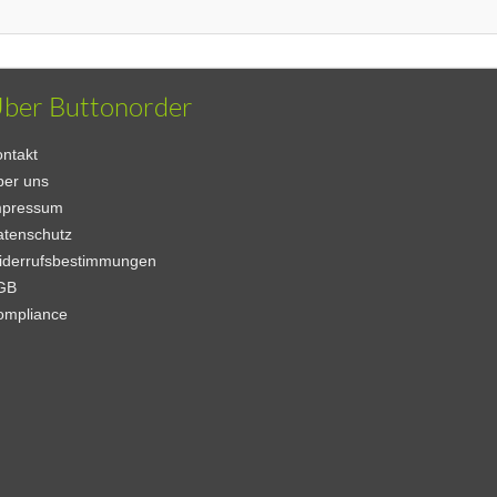
ber Buttonorder
ntakt
ber uns
mpressum
atenschutz
iderrufsbestimmungen
GB
ompliance