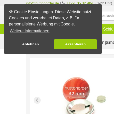
info@buttonorder.de
|
09561 85 32 48-0
(8-22 Uhr)
🍪 Cookie Einstellungen. Diese Website nutzt
Cookies und verarbeitet Daten, z. B. für
personalisierte Werbung mit Google.
Infos
Buttons
Magnete
Schlü
Weitere Informationen
Kleidungsm
Buttons erstellen
Magnetbuttons
Ablehnen
Akzeptieren