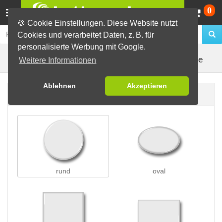
Wa
0
🍪 Cookie Einstellungen. Diese Website nutzt
Cookies und verarbeitet Daten, z. B. für
personalisierte Werbung mit Google.
Kleidungsmagnete
Buttons erstellen
Magnetbuttons
Weitere Informationen
Ablehnen
Akzeptieren
Buttonform
rund
oval