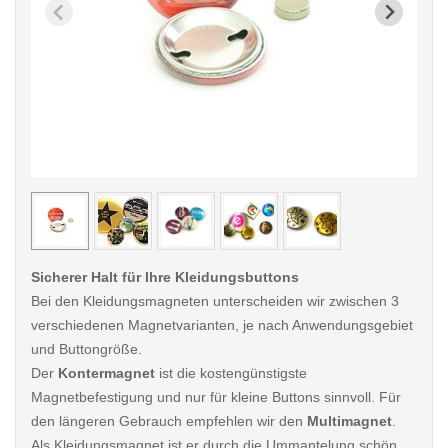
< /picture>
< /pi
Sicherer Halt für Ihre Kleidungsbuttons
Bei den Kleidungsmagneten unterscheiden wir zwischen 3
verschiedenen Magnetvarianten, je nach Anwendungsgebiet
und Buttongröße.
Der
Kontermagnet
ist die kostengünstigste
Magnetbefestigung und nur für kleine Buttons sinnvoll. Für
den längeren Gebrauch empfehlen wir den
Multimagnet
.
Als Kleidungsmagnet ist er durch die Ummantelung schön