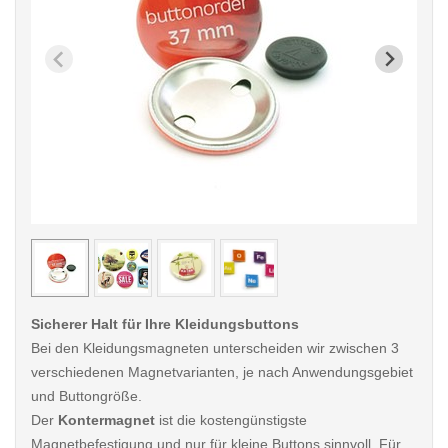
< /picture>
< /pi
Sicherer Halt für Ihre Kleidungsbuttons
Bei den Kleidungsmagneten unterscheiden wir zwischen 3
verschiedenen Magnetvarianten, je nach Anwendungsgebiet
und Buttongröße.
Der
Kontermagnet
ist die kostengünstigste
Magnetbefestigung und nur für kleine Buttons sinnvoll. Für