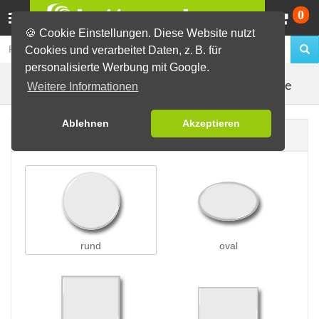
Wa
0
🍪 Cookie Einstellungen. Diese Website nutzt
Cookies und verarbeitet Daten, z. B. für
personalisierte Werbung mit Google.
Kleidungsmagnete
Buttons erstellen
Magnetbuttons
Weitere Informationen
Ablehnen
Akzeptieren
Buttonform
rund
oval