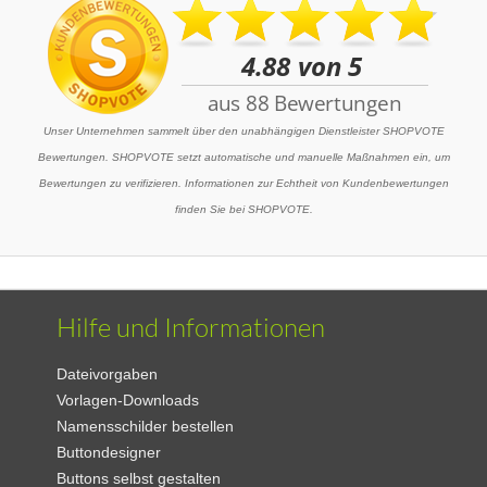
Unser Unternehmen sammelt über den unabhängigen Dienstleister SHOPVOTE
Bewertungen. SHOPVOTE setzt automatische und manuelle Maßnahmen ein, um
Bewertungen zu verifizieren. Informationen zur Echtheit von Kundenbewertungen
finden Sie bei SHOPVOTE.
Hilfe und Informationen
Dateivorgaben
Vorlagen-Downloads
Namensschilder bestellen
Buttondesigner
Buttons selbst gestalten