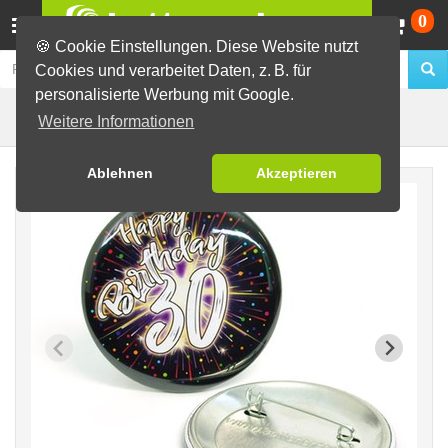
Wa
0
🍪 Cookie Einstellungen. Diese Website nutzt
Cookies und verarbeitet Daten, z. B. für
personalisierte Werbung mit Google.
Motiv Feuerwerk
Fertig-Sortiment
Geburtstage
Weitere Informationen
Ablehnen
Akzeptieren