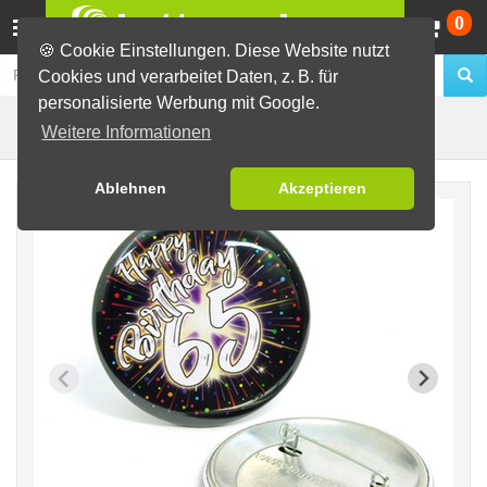
Wa
0
🍪 Cookie Einstellungen. Diese Website nutzt
Cookies und verarbeitet Daten, z. B. für
personalisierte Werbung mit Google.
Motiv Feuerwerk
Fertig-Sortiment
Geburtstage
Weitere Informationen
Ablehnen
Akzeptieren