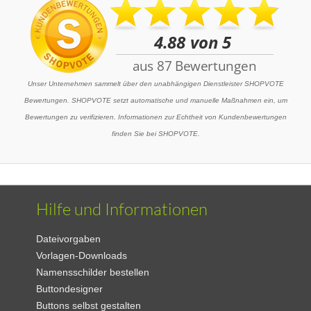
Unser Unternehmen sammelt über den unabhängigen Dienstleister SHOPVOTE
Bewertungen. SHOPVOTE setzt automatische und manuelle Maßnahmen ein, um
Bewertungen zu verifizieren. Informationen zur Echtheit von Kundenbewertungen
finden Sie bei SHOPVOTE.
Hilfe und Informationen
Dateivorgaben
Vorlagen-Downloads
Namensschilder bestellen
Buttondesigner
Buttons selbst gestalten