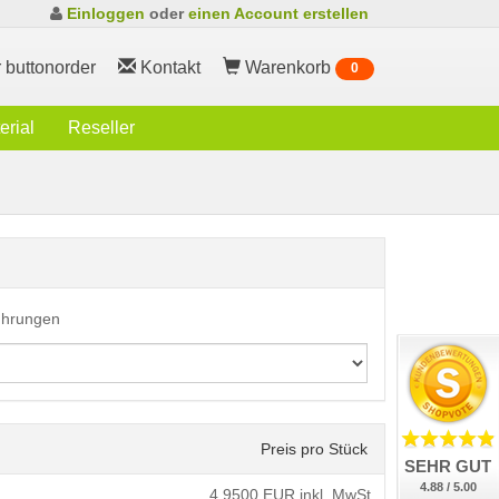
Einloggen
oder
einen Account erstellen
 buttonorder
Kontakt
Warenkorb
0
rial
Reseller
führungen
Preis pro Stück
SEHR GUT
4.88 / 5.00
4,9500
EUR inkl. MwSt.