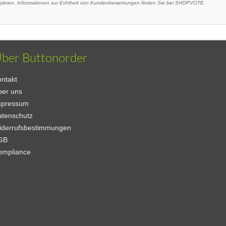
eren. Informationen zur Echtheit von Kundenbewertungen finden Sie bei SHOPVOTE.
ber Buttonorder
ntakt
ber uns
mpressum
atenschutz
iderrufsbestimmungen
GB
ompliance