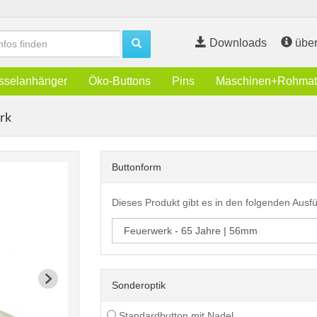
Downloads
über
sselanhänger
Öko-Buttons
Pins
Maschinen+Rohmate
rk
Buttonform
Dieses Produkt gibt es in den folgenden Aus
Sonderoptik
Standardbutton mit Nadel