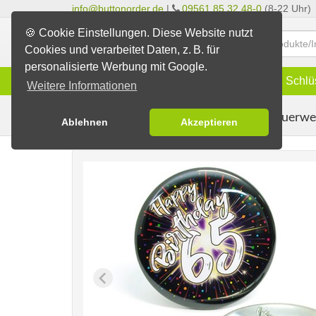
info@buttonorder.de
|
09561 85 32 48-0
(8-22 Uhr)
🍪 Cookie Einstellungen. Diese Website nutzt
Cookies und verarbeitet Daten, z. B. für
personalisierte Werbung mit Google.
Infos
Buttons
Magnete
Schlü
Weitere Informationen
Motiv Feuerwe
Fertig-Sortiment
Geburtstage
Ablehnen
Akzeptieren