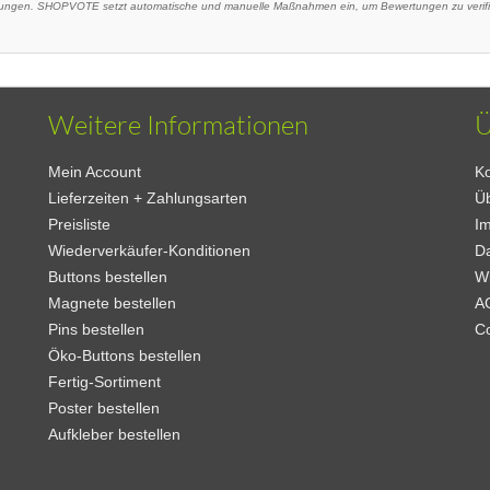
ngen. SHOPVOTE setzt automatische und manuelle Maßnahmen ein, um Bewertungen zu verifizi
Weitere Informationen
Ü
Mein Account
Ko
Lieferzeiten + Zahlungsarten
Ü
Preisliste
I
Wiederverkäufer-Konditionen
D
Buttons bestellen
W
Magnete bestellen
A
Pins bestellen
C
Öko-Buttons bestellen
Fertig-Sortiment
Poster bestellen
Aufkleber bestellen