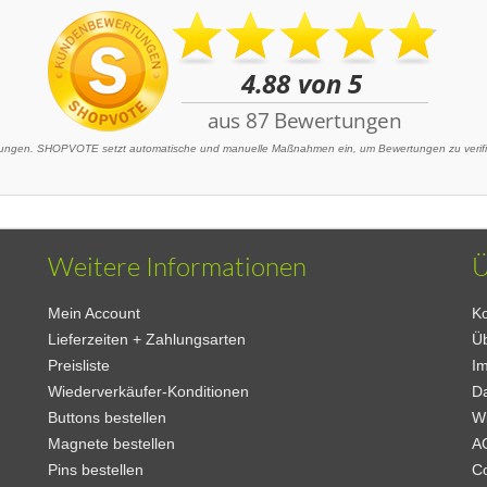
ngen. SHOPVOTE setzt automatische und manuelle Maßnahmen ein, um Bewertungen zu verifizi
Weitere Informationen
Ü
Mein Account
Ko
Lieferzeiten + Zahlungsarten
Ü
Preisliste
I
Wiederverkäufer-Konditionen
D
Buttons bestellen
W
Magnete bestellen
A
Pins bestellen
C