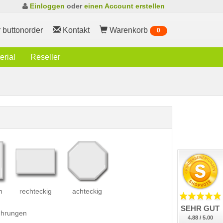
Einloggen
oder
einen Account erstellen
 buttonorder
Kontakt
Warenkorb
0
rial
Reseller
h
rechteckig
achteckig
SEHR GUT
führungen
4.88 / 5.00