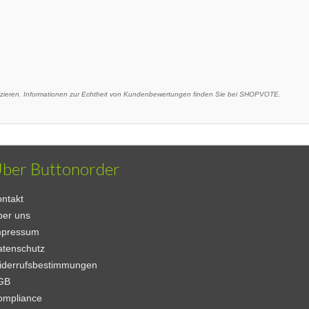
eren. Informationen zur Echtheit von Kundenbewertungen finden Sie bei SHOPVOTE.
ber Buttonorder
ntakt
ber uns
mpressum
atenschutz
iderrufsbestimmungen
GB
ompliance