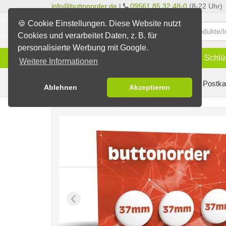
info@buttonorder.de
|
09561 85 32 48-0
(8-22 Uhr)
🍪 Cookie Einstellungen. Diese Website nutzt
Cookies und verarbeitet Daten, z. B. für
personalisierte Werbung mit Google.
Infos
Buttons
Magnete
Schlü
Weitere Informationen
Buttons erstellen
Buttons auf Karten
auf Postka
Ablehnen
Akzeptieren