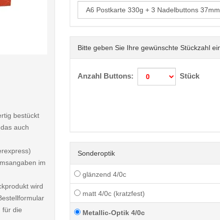
Bitte geben Sie Ihre gewünschte Stückzahl ei
< /picture>
Anzahl Buttons:
Stück
rtig bestückt
 das auch
erexpress)
Sonderoptik
atumsangaben im
glänzend 4/0c
ckprodukt wird
matt 4/0c (kratzfest)
estellformular
 für die
Metallic-Optik 4/0c