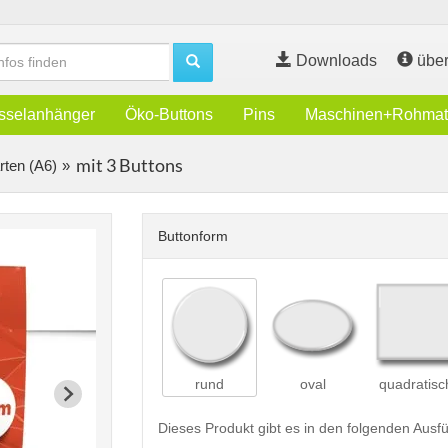
Downloads
über
sselanhänger
Öko-Buttons
Pins
Maschinen+Rohmate
mit 3 Buttons
rten (A6)
Buttonform
rund
oval
quadratisc
Dieses Produkt gibt es in den folgenden Aus