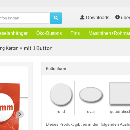
Downloads
über
sselanhänger
Öko-Buttons
Pins
Maschinen+Rohmate
mit 1 Button
ng Karten
Buttonform
rund
oval
quadratisc
Dieses Produkt gibt es in den folgenden Aus