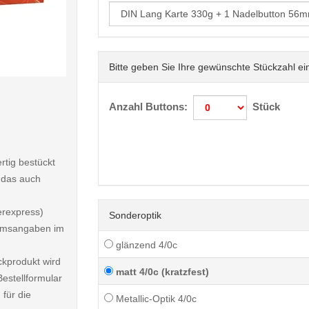
Bitte geben Sie Ihre gewünschte Stückzahl ei
< /picture>
Anzahl Buttons:
Stück
rtig bestückt
 das auch
erexpress)
Sonderoptik
atumsangaben im
glänzend 4/0c
ckprodukt wird
matt 4/0c (kratzfest)
estellformular
 für die
Metallic-Optik 4/0c