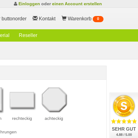
Einloggen
oder
einen Account erstellen
 buttonorder
Kontakt
Warenkorb
0
rial
Reseller
h
rechteckig
achteckig
SEHR GUT
führungen
4.88 / 5.00