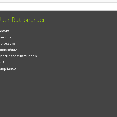
ber Buttonorder
ntakt
ber uns
mpressum
atenschutz
iderrufsbestimmungen
GB
ompliance