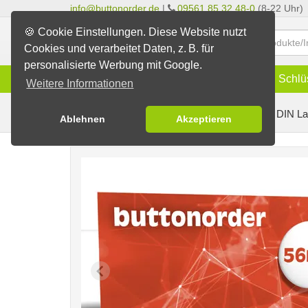
info@buttonorder.de
|
09561 85 32 48-0
(8-22 Uhr)
🍪 Cookie Einstellungen. Diese Website nutzt
Cookies und verarbeitet Daten, z. B. für
personalisierte Werbung mit Google.
Infos
Buttons
Magnete
Schlü
Weitere Informationen
Buttons erstellen
Buttons auf Karten
auf DIN La
Ablehnen
Akzeptieren