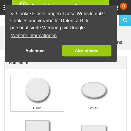
Wa
0
🍪 Cookie Einstellungen. Diese Website nutzt
Cookies und verarbeitet Daten, z. B. für
personalisierte Werbung mit Google.
Buttons erstellen
Buttons auf Karten
auf DIN Lang
Weitere Informationen
mit 2 Buttons
Karten
Ablehnen
Akzeptieren
Buttonform
rund
oval