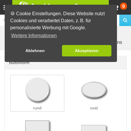
Wa
0
🍪 Cookie Einstellungen. Diese Website nutzt
Cookies und verarbeitet Daten, z. B. für
personalisierte Werbung mit Google.
Buttons erstellen
Buttons auf Karten
auf DIN Lang
Weitere Informationen
mit 3 Buttons
Karten
Ablehnen
Akzeptieren
Buttonform
rund
oval