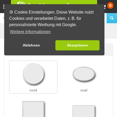
Wa
0
🍪 Cookie Einstellungen. Diese Website nutzt
Cookies und verarbeitet Daten, z. B. für
personalisierte Werbung mit Google.
Holzbuttons
Buttons erstellen
Öko-Buttons
Weitere Informationen
Ablehnen
Akzeptieren
Buttonform
rund
oval