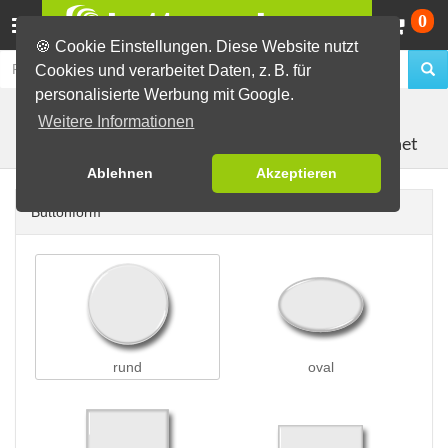
Wa
0
🍪 Cookie Einstellungen. Diese Website nutzt
Cookies und verarbeitet Daten, z. B. für
personalisierte Werbung mit Google.
Buttons erstellen
Magnetbuttons
Weitere Informationen
Öko-Buttons als Kühlschrankmagnet
Ablehnen
Akzeptieren
Buttonform
rund
oval