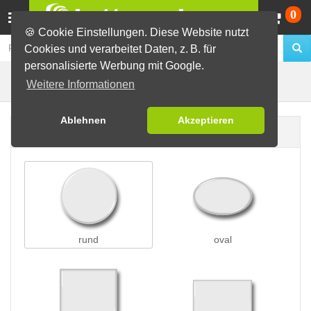
Wa
0
🍪 Cookie Einstellungen. Diese Website nutzt
Cookies und verarbeitet Daten, z. B. für
personalisierte Werbung mit Google.
Preisschleifen
Buttons erstellen
Weitere Informationen
Ablehnen
Akzeptieren
Buttonform
rund
oval