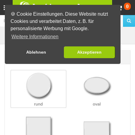
Wa
0
🍪 Cookie Einstellungen. Diese Website nutzt
Cookies und verarbeitet Daten, z. B. für
personalisierte Werbung mit Google.
Preisschleifen
Buttons erstellen
Weitere Informationen
Ablehnen
Akzeptieren
Buttonform
rund
oval