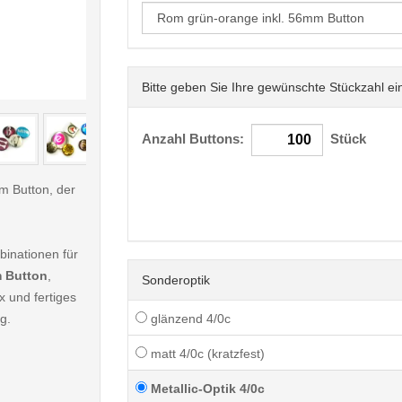
Bitte geben Sie Ihre gewünschte Stückzahl ei
< /picture>
Anzahl Buttons:
Stück
mm Button, der
inationen für
 Button
,
Sonderoptik
x und fertiges
g.
glänzend 4/0c
matt 4/0c (kratzfest)
Metallic-Optik 4/0c