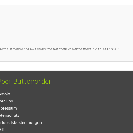
eren. Informationen zur Echtheit von Kundenbewertungen finden Sie bei SHOPVOTE.
ber Buttonorder
ntakt
ber uns
mpressum
atenschutz
iderrufsbestimmungen
GB