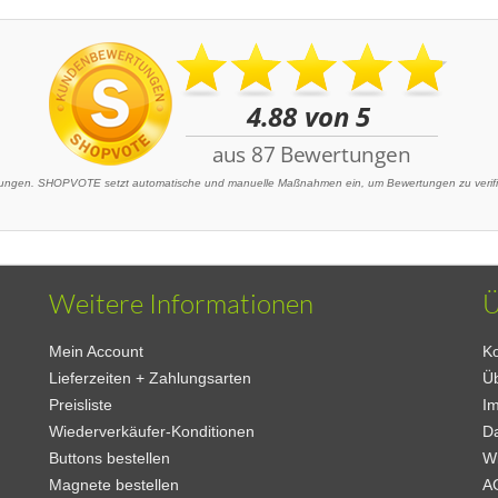
ngen. SHOPVOTE setzt automatische und manuelle Maßnahmen ein, um Bewertungen zu verifizi
Weitere Informationen
Ü
Mein Account
Ko
Lieferzeiten + Zahlungsarten
Ü
Preisliste
I
Wiederverkäufer-Konditionen
D
Buttons bestellen
W
Magnete bestellen
A