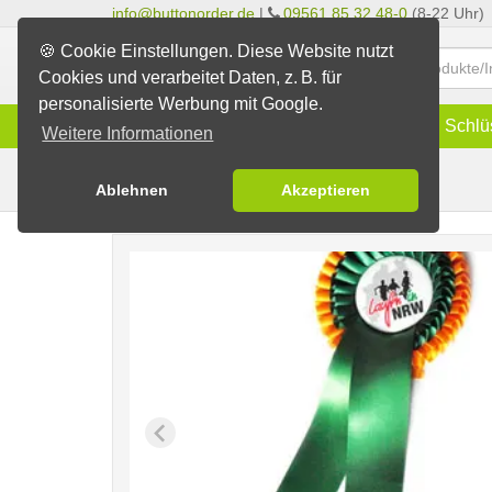
info@buttonorder.de
|
09561 85 32 48-0
(8-22 Uhr)
🍪 Cookie Einstellungen. Diese Website nutzt
Cookies und verarbeitet Daten, z. B. für
personalisierte Werbung mit Google.
Infos
Buttons
Magnete
Schlü
Weitere Informationen
Preisschleifen
Buttons erstellen
Ablehnen
Akzeptieren