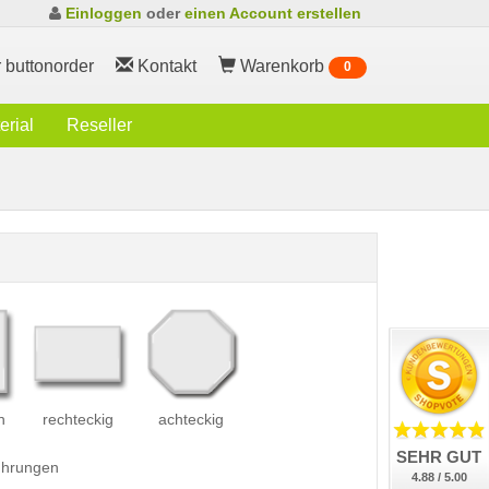
Einloggen
oder
einen Account erstellen
 buttonorder
Kontakt
Warenkorb
0
rial
Reseller
h
rechteckig
achteckig
SEHR GUT
führungen
4.88 / 5.00