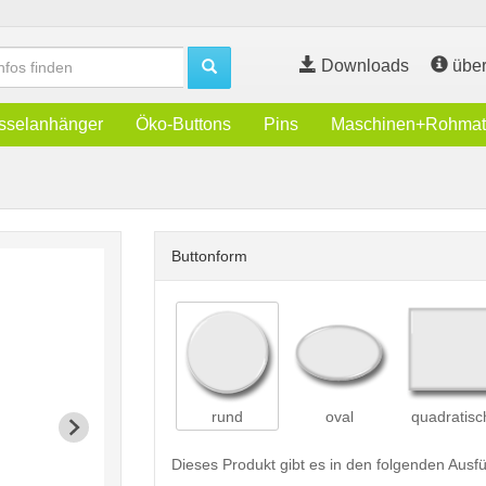
Downloads
über
sselanhänger
Öko-Buttons
Pins
Maschinen+Rohmate
Buttonform
rund
oval
quadratisc
Dieses Produkt gibt es in den folgenden Aus