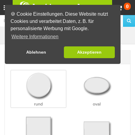
Wa
0
🍪 Cookie Einstellungen. Diese Website nutzt
Cookies und verarbeitet Daten, z. B. für
personalisierte Werbung mit Google.
Preisschleifen
Buttons erstellen
Weitere Informationen
Ablehnen
Akzeptieren
Buttonform
rund
oval