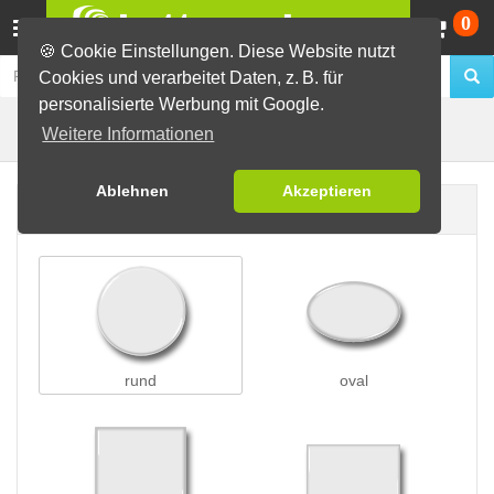
Wa
0
🍪 Cookie Einstellungen. Diese Website nutzt
Cookies und verarbeitet Daten, z. B. für
personalisierte Werbung mit Google.
Preisschleifen
Buttons erstellen
Weitere Informationen
Ablehnen
Akzeptieren
Buttonform
rund
oval