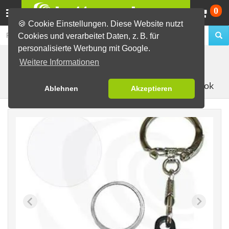
Wa
0
🍪 Cookie Einstellungen. Diese Website nutzt
Cookies und verarbeitet Daten, z. B. für
personalisierte Werbung mit Google.
Buttons selber machen
Material zur Buttonherstellung
Weitere Informationen
Buttonrohlinge als Set
25mm Rohmaterial
mit Snap-Hook
Ablehnen
Akzeptieren