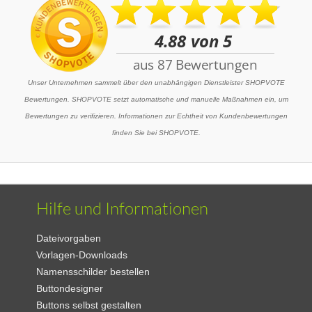
Unser Unternehmen sammelt über den unabhängigen Dienstleister SHOPVOTE
Bewertungen. SHOPVOTE setzt automatische und manuelle Maßnahmen ein, um
Bewertungen zu verifizieren. Informationen zur Echtheit von Kundenbewertungen
finden Sie bei SHOPVOTE.
Hilfe und Informationen
Dateivorgaben
Vorlagen-Downloads
Namensschilder bestellen
Buttondesigner
Buttons selbst gestalten