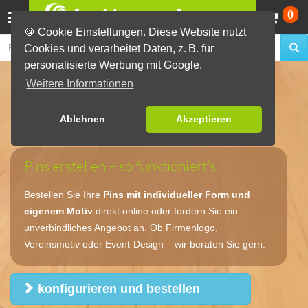
Wa
0
🍪 Cookie Einstellungen. Diese Website nutzt
Cookies und verarbeitet Daten, z. B. für
personalisierte Werbung mit Google.
Pins selbst gestalten &
Weitere Informationen
bestellen
Ablehnen
Akzeptieren
Individuelle Ansteckpins in jeder Form
Pins erstellen – so funktioniert’s
Bestellen Sie Ihre
Pins mit individueller Form und
eigenem Motiv
direkt online oder fordern Sie ein
unverbindliches Angebot an. Ob Firmenlogo,
Vereinsmotiv oder Event-Design – wir beraten Sie gern.
konfigurieren und bestellen