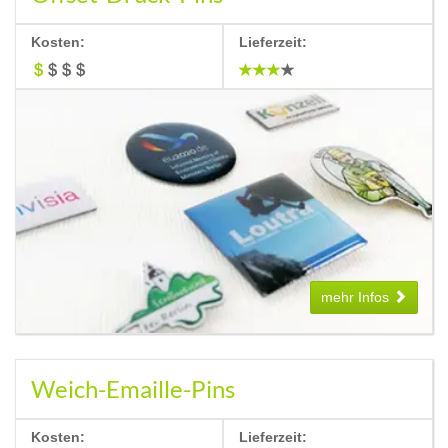
Schlüsselring
Kosten:
Lieferzeit:
goldfarben
silberfarben
kupferfarben
schwarz vernickelt
goldfarben, matt
Antik-goldfarben
Antik-silberfarben
Antik-kupferfarben
schwarz lackiert
Chrome
mehr Infos
Weich-Emaille-Pins
Kosten:
Lieferzeit: