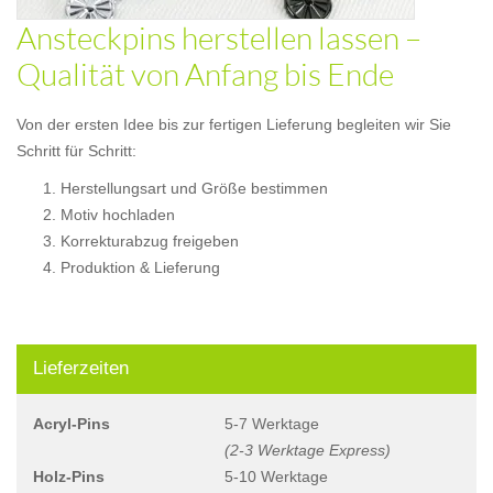
Ansteckpins herstellen lassen –
Qualität von Anfang bis Ende
Hart-Emaille-Pin
Von der ersten Idee bis zur fertigen Lieferung begleiten wir Sie
Hart-Emaille-Pin
Hart-Emaille-Pin
Schritt für Schritt:
Hart-Emaille-Pin
Hart-Emaille-Pin
Herstellungsart und Größe bestimmen
Hart-Emaille-Pin
Hart-Emaille-Pin
Motiv hochladen
Hart-Emaille-Pin
Hart-Emaille-Pin
Korrekturabzug freigeben
Hart-Emaille-Pin
Hart-Emaille-Pin
Produktion & Lieferung
Weich-Emaille-Pin
Lieferzeiten
Acryl-Pins
5-7 Werktage
Weich-Emaille-Pin
(2-3 Werktage Express)
Weich-Emaille-Pin
Weich-Emaille-Pin
Holz-Pins
5-10 Werktage