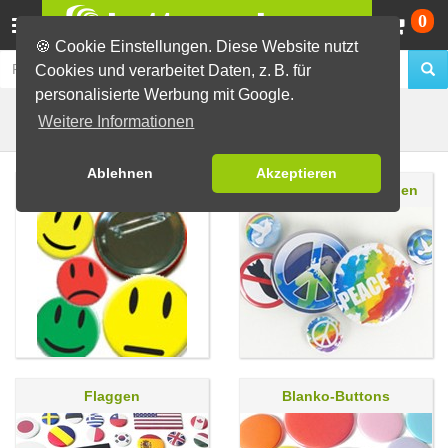
Wa
0
🍪 Cookie Einstellungen. Diese Website nutzt
Cookies und verarbeitet Daten, z. B. für
personalisierte Werbung mit Google.
Fertig-Sortiment
Weitere Informationen
Ablehnen
Akzeptieren
Smiley Buttons
Buttons für den Frieden
Flaggen
Blanko-Buttons