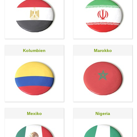
Kolumbien
Marokko
Mexiko
Nigeria