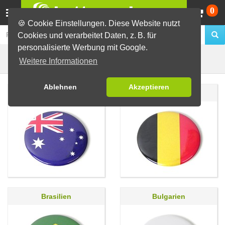
Wa
0
🍪 Cookie Einstellungen. Diese Website nutzt
Cookies und verarbeitet Daten, z. B. für
personalisierte Werbung mit Google.
Flaggen
Fertig-Sortiment
Weitere Informationen
Ablehnen
Akzeptieren
Australien
Belgien
Brasilien
Bulgarien